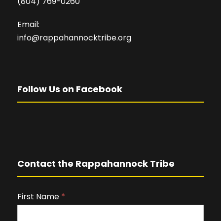
(804) 769-0260
Email:
info@rappahannocktribe.org
Follow Us on Facebook
Contact the Rappahannock Tribe
First Name
I
*
f