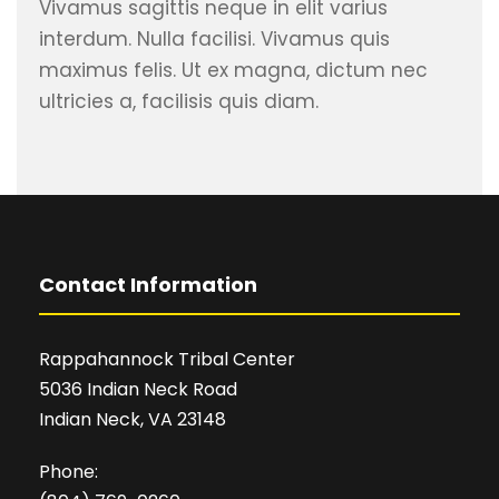
Vivamus sagittis neque in elit varius
interdum. Nulla facilisi. Vivamus quis
maximus felis. Ut ex magna, dictum nec
ultricies a, facilisis quis diam.
Contact Information
Rappahannock Tribal Center
5036 Indian Neck Road
Indian Neck, VA 23148
Phone: