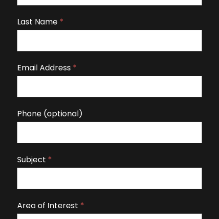
y
o
Last Name
*
u
a
r
Email Address
*
e
h
u
m
Phone (optional)
a
n
,
Subject
*
l
e
a
v
Area of Interest
*
e